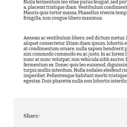
Nulla fermentum leo vitae purus feugiat, sed por
a, placerat tristique diam. Vestibulum condiment
Mauris quis tortor massa. Phasellus viverra tempus
fringilla, non congue libero maximus.
Aenean ac vestibulum libero, sed dictum metus. Pr
aliquet consectetur. Etiam diam ipsum, lobortis
at condimentum ornare, nulla sapien hendrerit pu
nisi commodo commodo eu ac justo. In ac lorem l
nunc at nunc volutpat, non vehicula nibh auctor
fermentum ex. Donec quis leo euismod, dignissi
turpis mollis interdum. Nulla sodales eleifend ri
imperdiet. Pellentesque habitant morbi tristiqu
egestas. Duis pharetra nulla non lobortis interd
Share: