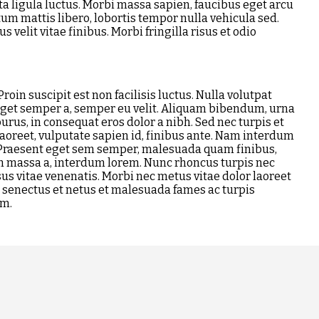
ta ligula luctus. Morbi massa sapien, faucibus eget arcu
um mattis libero, lobortis tempor nulla vehicula sed.
 velit vitae finibus. Morbi fringilla risus et odio
oin suscipit est non facilisis luctus. Nulla volutpat
 eget semper a, semper eu velit. Aliquam bibendum, urna
rus, in consequat eros dolor a nibh. Sed nec turpis et
aoreet, vulputate sapien id, finibus ante. Nam interdum
. Praesent eget sem semper, malesuada quam finibus,
m massa a, interdum lorem. Nunc rhoncus turpis nec
sus vitae venenatis. Morbi nec metus vitae dolor laoreet
e senectus et netus et malesuada fames ac turpis
um.