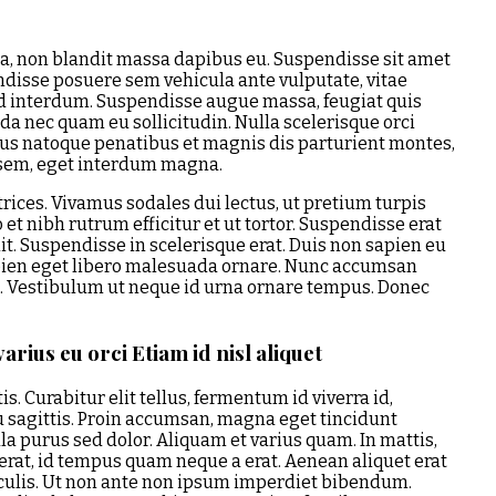
a, non blandit massa dapibus eu. Suspendisse sit amet
endisse posuere sem vehicula ante vulputate, vitae
d interdum. Suspendisse augue massa, feugiat quis
ida nec quam eu sollicitudin. Nulla scelerisque orci
rius natoque penatibus et magnis dis parturient montes,
 sem, eget interdum magna.
rices. Vivamus sodales dui lectus, ut pretium turpis
 et nibh rutrum efficitur et ut tortor. Suspendisse erat
t. Suspendisse in scelerisque erat. Duis non sapien eu
apien eget libero malesuada ornare. Nunc accumsan
it. Vestibulum ut neque id urna ornare tempus. Donec
rius eu orci Etiam id nisl aliquet
. Curabitur elit tellus, fermentum id viverra id,
 eu sagittis. Proin accumsan, magna eget tincidunt
gula purus sed dolor. Aliquam et varius quam. In mattis,
 erat, id tempus quam neque a erat. Aenean aliquet erat
aculis. Ut non ante non ipsum imperdiet bibendum.