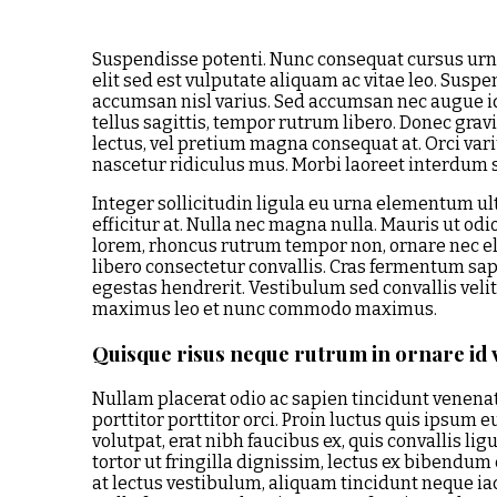
Suspendisse potenti. Nunc consequat cursus urn
elit sed est vulputate aliquam ac vitae leo. Susp
accumsan nisl varius. Sed accumsan nec augue i
tellus sagittis, tempor rutrum libero. Donec grav
lectus, vel pretium magna consequat at. Orci va
nascetur ridiculus mus. Morbi laoreet interdum
Integer sollicitudin ligula eu urna elementum ult
efficitur at. Nulla nec magna nulla. Mauris ut odio
lorem, rhoncus rutrum tempor non, ornare nec eli
libero consectetur convallis. Cras fermentum s
egestas hendrerit. Vestibulum sed convallis vel
maximus leo et nunc commodo maximus.
Quisque risus neque rutrum in ornare id va
Nullam placerat odio ac sapien tincidunt venenatis
porttitor porttitor orci. Proin luctus quis ipsum
volutpat, erat nibh faucibus ex, quis convallis li
tortor ut fringilla dignissim, lectus ex bibendum
at lectus vestibulum, aliquam tincidunt neque i